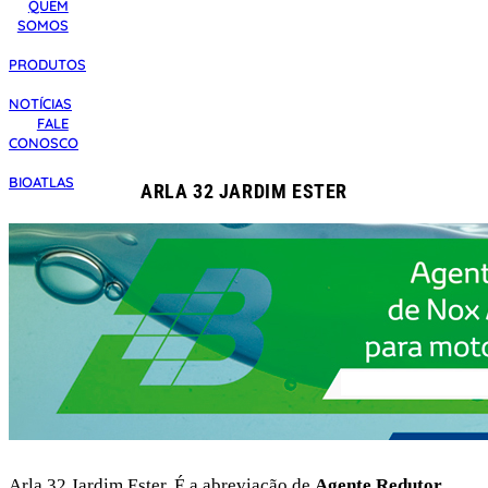
QUEM
SOMOS
PRODUTOS
NOTÍCIAS
FALE
CONOSCO
BIOATLAS
ARLA 32 JARDIM ESTER
Arla 32 Jardim Ester. É a abreviação de
Agente Redutor