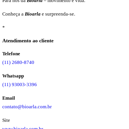
Para nós da
Bioarla
– movimento é vida.
Conheça a
Bioarla
e surpreenda-se.
*
Atendimento ao cliente
Telefone
(11) 2680-8740
Whatsapp
(11) 93003-3396
Email
contato@bioarla.com.br
Site
www.bioarla.com.br