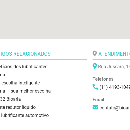
IGOS RELACIONADOS
ATENDIMENTO
fícios dos lubrificantes
Rua Jussara, 19
rla
Telefones
escolha inteligente
(11) 4193-104
rla – sua melhor escolha
 32 Bioarla
Email
te redutor líquido
contato@bioar
 lubrificante automotivo