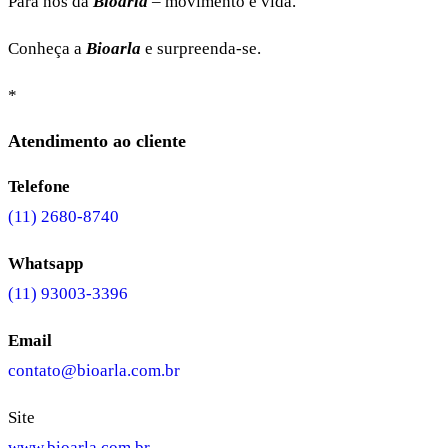
Para nós da
Bioarla
– movimento é vida.
Conheça a
Bioarla
e surpreenda-se.
*
Atendimento ao cliente
Telefone
(11) 2680-8740
Whatsapp
(11) 93003-3396
Email
contato@bioarla.com.br
Site
www.bioarla.com.br