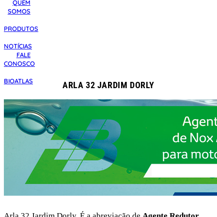
QUEM
SOMOS
PRODUTOS
NOTÍCIAS
FALE
CONOSCO
BIOATLAS
ARLA 32 JARDIM DORLY
Arla 32 Jardim Dorly. É a abreviação de
Agente Redutor